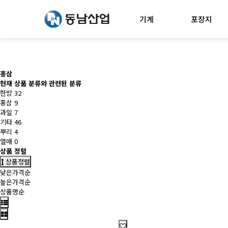
기계
포장지
홍삼
현재 상품 분류와 관련된 분류
한방
32
홍삼
9
과일
7
기타
46
뿌리
4
열매
0
상품 정렬
상품정렬
낮은가격순
높은가격순
상품명순