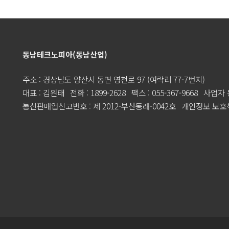
동남테크노피아(동남산업)
주소 : 경상남도 양산시 동면 영천로 97 (여락리 77-7번지)
대표 : 김원태
전화 : 1899-2628
팩스 : 055-367-9668
사업자 등
통신판매업신고번호 : 제 2012-부산동래-0042호
개인정보 보호책