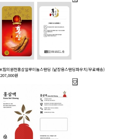
K힘의원천홍삼알루미늄스탠딩 (낱장용스탠딩파우치/무료배송)
207,000원