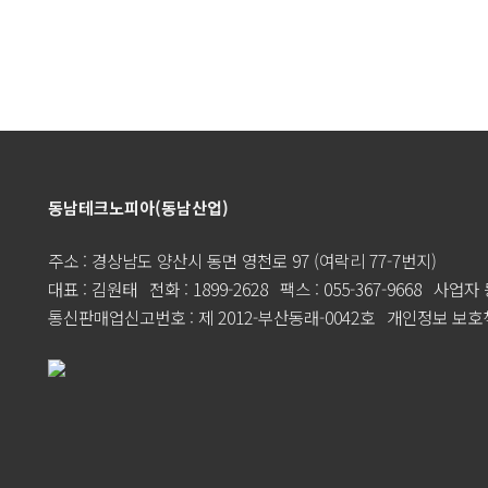
동남테크노피아(동남산업)
주소 : 경상남도 양산시 동면 영천로 97 (여락리 77-7번지)
대표 : 김원태
전화 : 1899-2628
팩스 : 055-367-9668
사업자 등
통신판매업신고번호 : 제 2012-부산동래-0042호
개인정보 보호책