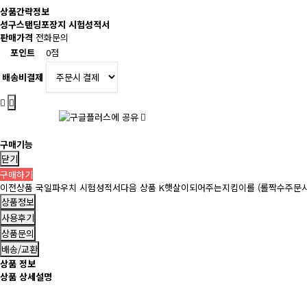
상품간략정보
성구스탠딩포장지 시험성적서
판매가격
전화문의
포인트
0점
배송비결제
구매기능
닫기
구매하기
이전상품
국일파우치 시험성적서
다음 상품
K햇살이되어주는지킴이롤 (롤짝수주문시
상품정보
사용후기
상품문의
배송/교환
상품 정보
상품 상세설명